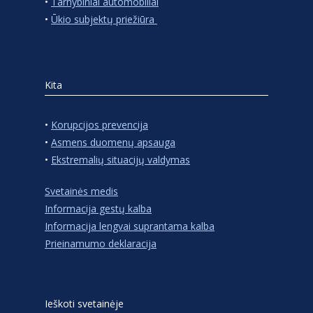
•
Tarnybiniai automobiliai
•
Ūkio subjektų priežiūra
Kita
•
Korupcijos prevencija
•
Asmens duomenų apsauga
•
Ekstremalių situacijų valdymas
Svetainės medis
Informacija gestų kalba
Informacija lengvai suprantama kalba
Prieinamumo deklaracija
Ieškoti svetainėje