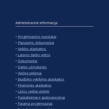
Administracinė informacija
•
Progimnazijos nuostatai
•
Planavimo dokumentai
•
Veiklos ataskaitos
•
Laisvos darbo vietos
•
Dokumentai
•
Darbo užmokestis
•
Viešieji pirkimai
•
Biudžeto vykdymo ataskaitos
•
Finansinės ataskaitos
•
Lėšos veiklai viešinti
•
Paskatinimai ir apdovanojimai
•
Parama progimnazijai