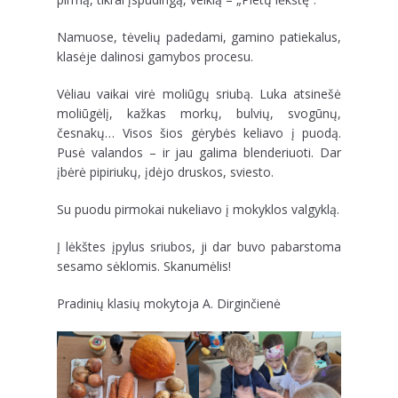
Namuose, tėvelių padedami, gamino patiekalus,
klasėje dalinosi gamybos procesu.
Vėliau vaikai virė moliūgų sriubą. Luka atsinešė
moliūgėlį, kažkas morkų, bulvių, svogūnų,
česnakų… Visos šios gėrybės keliavo į puodą.
Pusė valandos – ir jau galima blenderiuoti. Dar
įbėrė pipiriukų, įdėjo druskos, sviesto.
Su puodu pirmokai nukeliavo į mokyklos valgyklą.
Į lėkštes įpylus sriubos, ji dar buvo pabarstoma
sesamo sėklomis. Skanumėlis!
Pradinių klasių mokytoja A. Dirginčienė