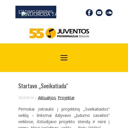
TAMO DIENYNAS
0667 19366
Kodas Juridinių asmenų registre: 190532139
Startavo „Sveikatiada“
Aktualijos
Projektai
2023-09-26
,
Pirmokai įsitraukė į projektinę „Sveikatiados”
veiklą – linksmai dalyvavo „Judumo savaitės”
veiklose, išstudijavo projekto stendą ir nėrė į
pirmą, tikrai įspūdingą, veiklą – „Pietų lėkštę”.