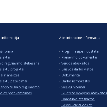
ė informacija
Administracinė informacija
nė forma
•
Progimnazijos nuostatai
s aktai
•
Planavimo dokumentai
nio reguliavimo stebėsena
•
Veiklos ataskaitos
s aktų projektai
•
Laisvos darbo vietos
ai ir analizės
•
Dokumentai
s aktų pažeidimai
•
Darbo užmokestis
jančio teisinio reguliavimo
•
Viešieji pirkimai
io ex post vertinimas
•
Biudžeto vykdymo ataskaitos
•
Finansinės ataskaitos
•
Lėšos veiklai viešinti