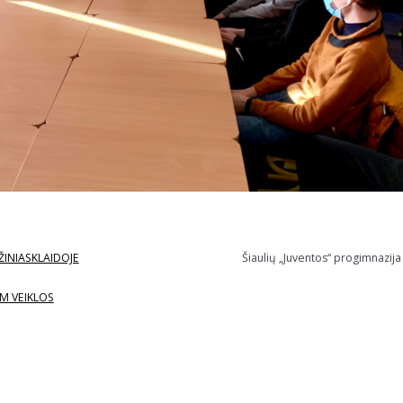
ŽINIASKLAIDOJE
Šiaulių „Juventos“ progimnazija
M VEIKLOS