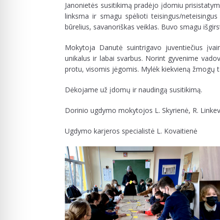
Janonietės susitikimą pradėjo įdomiu prisistatymu
linksma ir smagu spėlioti teisingus/neteising
būrelius, savanoriškas veiklas. Buvo smagu išgir
Mokytoja Danutė suintrigavo juventiečius įvai
unikalus ir labai svarbus. Norint gyvenime vadov
protu, visomis jėgomis. Mylėk kiekvieną žmogų tai
Dėkojame už įdomų ir naudingą susitikimą.
Dorinio ugdymo mokytojos L. Skyrienė, R. Linkev
Ugdymo karjeros specialistė L. Kovaitienė