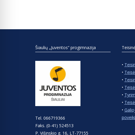
Šiaulių „Juventos“ progimnazija
Teisin
•
Teisi
•
Teisė
•
Teisi
•
Teisė
•
Tyrim
•
Teisė
•
Galio
poveik
Tel. 066719366
Faks. (0-41) 524513
P. Višinskio g. 16, LT-77155