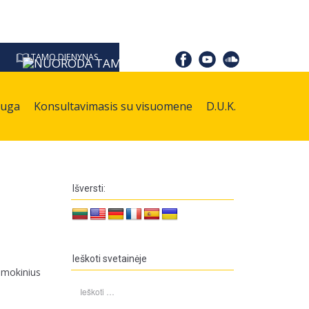
TAMO DIENYNAS
auga
Konsultavimasis su visuomene
D.U.K.
Išversti:
Ieškoti svetainėje
i mokinius
Ieškoti: