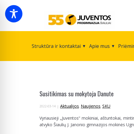
Struktūra ir kontaktai
Apie mus
Priėmi
Susitikimas su mokytoja Danute
Aktualijos
Naujienos
SKU
2022-03-14
,
,
Vyriausieji „Juventos“ mokiniai, aštuntokai, mint
atvyko Šiaulių J. Janonio gimnazijos mokinės Ugn