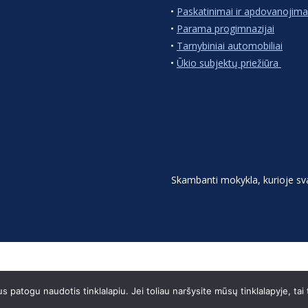
•
Paskatinimai ir apdovanojima
•
Parama progimnazijai
•
Tarnybiniai automobiliai
•
Ūkio subjektų priežiūra
Skambanti mokykla, kurioje s
patogu naudotis tinklalapiu. Jei toliau naršysite mūsų tinklalapyje, tai