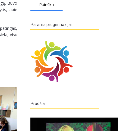
ingą. Buvo
tis, apie
Parama progimnazijai
patingas,
iela, visu
Pradžia