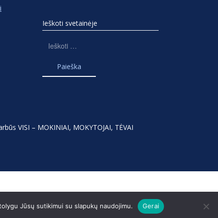
i
Ieškoti svetainėje
Ieškoti:
varbūs VISI – MOKINIAI, MOKYTOJAI, TĖVAI
 tolygu Jūsų sutikimui su slapukų naudojimu.
Gerai