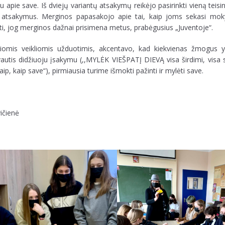
 apie save. Iš dviejų variantų atsakymų reikėjo pasirinkti vieną teis
us atsakymus. Merginos papasakojo apie tai, kaip joms sekasi moky
sti, jog merginos dažnai prisimena metus, prabėgusius „Juventoje“.
riomis veikliomis užduotimis, akcentavo, kad kiekvienas žmogus y
autis didžiuoju įsakymu (,,MYLĖK VIEŠPATĮ DIEVĄ visa širdimi, visa s
p, kaip save“), pirmiausia turime išmokti pažinti ir mylėti save.
ičienė