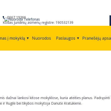
0667 19366
Kodas Juridinių asmenų registre: 190532139
mas į mokyklą
Nuorodos
Paslaugos
Pranešėjų aps
imis dažnai lankosi kitose mokyklose, kuria ateities planus. Padrąsint
ė ir Rugilė bei tikybos mokytoja Danutė Kratukienė.