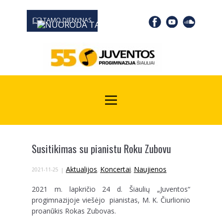
TAMO DIENYNAS
0667 19366
Kodas Juridinių asmenų registre: 190532139
Susitikimas su pianistu Roku Zubovu
Aktualijos
Koncertai
Naujienos
2021-11-25
,
,
2021 m. lapkričio 24 d. Šiaulių „Juventos“
progimnazijoje viešėjo pianistas, M. K. Čiurlionio
proanūkis Rokas Zubovas.