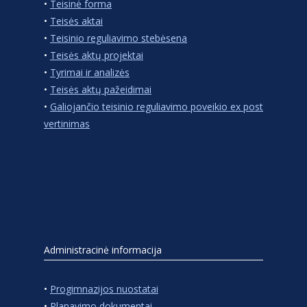
•
Teisinė forma
•
Teisės aktai
•
Teisinio reguliavimo stebėsena
•
Teisės aktų projektai
•
Tyrimai ir analizės
•
Teisės aktų pažeidimai
•
Galiojančio teisinio reguliavimo poveikio ex post
vertinimas
Administracinė informacija
•
Progimnazijos nuostatai
•
Planavimo dokumentai