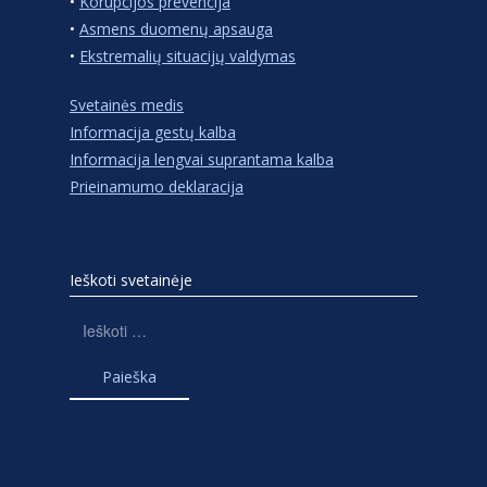
•
Korupcijos prevencija
•
Asmens duomenų apsauga
•
Ekstremalių situacijų valdymas
Svetainės medis
Informacija gestų kalba
Informacija lengvai suprantama kalba
Prieinamumo deklaracija
Ieškoti svetainėje
Ieškoti: