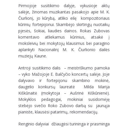
Pirmojoje susitikimo dalyje, vykusioje aktų
salėje, žinomas muzikantas pasakojo apie M. K.
Čiurlionį, jo kūrybą, atliko eilę kompozitoriaus
kūrinių fortepijonui. Skambėjo skirtingų nuotaikų
pjesės, šokiai, liaudies dainos. Rokas Zubovas
komentavo atliekamus kūrinius, atsakė į
moksleivių bei mokytojų klausimus bei paragino
aplankyti Nacionalinį M. K. Čiurlionio dailės
muziejų Kaune.
Antroji susitikimo dalis – meistriškumo pamoka
– vyko Mažojoje E. Balčyčio koncertų salėje. Joje
dalyvavo ir fortepijonu skambino mokinė,
daugelio konkursų laureatė Milda Marija
Kiškūnaitė (mokytoja – Aušrinė Kiškūnienė).
Mokyklos pedagogai, mokiniai susidomėję
stebėjo svečio Roko Zubovo darbą su jaunąja
pianiste, klausėsi patarimų, rekomendacijų.
Renginio dalyviai džiaugėsi turininga ir prasminga