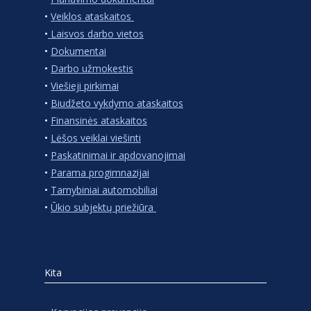
•
Veiklos ataskaitos
•
Laisvos darbo vietos
•
Dokumentai
•
Darbo užmokestis
•
Viešieji pirkimai
•
Biudžeto vykdymo ataskaitos
•
Finansinės ataskaitos
•
Lėšos veiklai viešinti
•
Paskatinimai ir apdovanojimai
•
Parama progimnazijai
•
Tarnybiniai automobiliai
•
Ūkio subjektų priežiūra
Kita