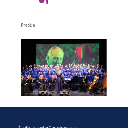
Pradžia
Šiaulių „Juventos“ progimnazija