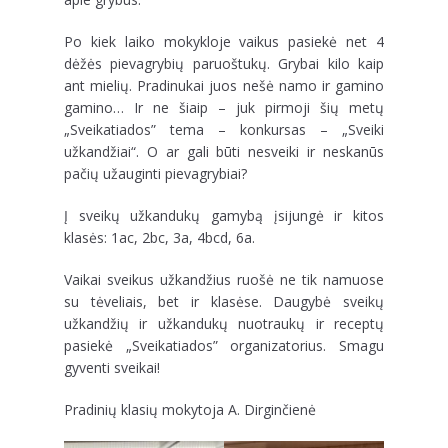
Po kiek laiko mokykloje vaikus pasiekė net 4
dėžės pievagrybių paruoštukų. Grybai kilo kaip
ant mielių. Pradinukai juos nešė namo ir gamino
gamino… Ir ne šiaip – juk pirmoji šių metų
„Sveikatiados” tema – konkursas – „Sveiki
užkandžiai“. O ar gali būti nesveiki ir neskanūs
pačių
užauginti pievagrybiai?
Į sveikų užkandukų gamybą įsijungė ir kitos
klasės: 1ac, 2bc, 3a, 4bcd, 6a.
Vaikai sveikus užkandžius ruošė ne tik namuose
su tėveliais, bet ir klasėse. Daugybė sveikų
užkandžių ir užkandukų nuotraukų ir receptų
pasiekė „Sveikatiados” organizatorius. Smagu
gyventi sveikai!
Pradinių klasių mokytoja A. Dirginčienė