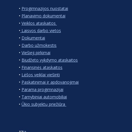
•
Progimnazijos nuostatai
•
Planavimo dokumentai
•
Veiklos ataskaitos
•
Laisvos darbo vietos
•
Dokumentai
•
Darbo užmokestis
•
Viešieji pirkimai
•
Biudžeto vykdymo ataskaitos
•
Finansinės ataskaitos
•
Lėšos veiklai viešinti
•
Paskatinimai ir apdovanojimai
•
Parama progimnazijai
•
Tarnybiniai automobiliai
•
Ūkio subjektų priežiūra
Kita