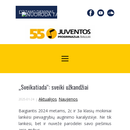
TAMO DIENYNAS
0667 19366
Kodas Juridinių asmenų registre: 190532139
„Sveikatiada“: sveiki užkandžiai
Aktualijos
Naujienos
2025-01-24
,
Baigiantis 2024 metams, 2c ir 3a klasių mokiniai
lankėsi pievagrybių auginimo karalystėje. Ne tik
lankėsi, bet ir nuvežė parodėlei savo piešinius
apie grybus.