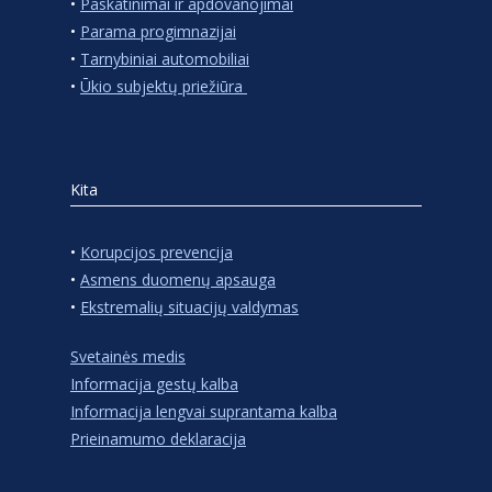
•
Paskatinimai ir apdovanojimai
•
Parama progimnazijai
•
Tarnybiniai automobiliai
•
Ūkio subjektų priežiūra
Kita
•
Korupcijos prevencija
•
Asmens duomenų apsauga
•
Ekstremalių situacijų valdymas
Svetainės medis
Informacija gestų kalba
Informacija lengvai suprantama kalba
Prieinamumo deklaracija