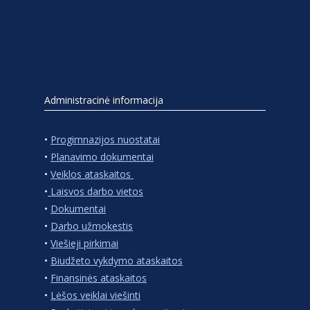
Administracinė informacija
•
Progimnazijos nuostatai
•
Planavimo dokumentai
•
Veiklos ataskaitos
•
Laisvos darbo vietos
•
Dokumentai
•
Darbo užmokestis
•
Viešieji pirkimai
•
Biudžeto vykdymo ataskaitos
•
Finansinės ataskaitos
•
Lėšos veiklai viešinti