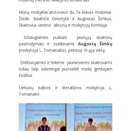
Mūsų mokyklai atstovavo du 7a klasės mokiniai-
Žiedė- Beatričė Giniotytė ir Augustas Šimkus.
Skaitovus vertino aktorių ir mokytojų komisija.
Džiaugiamės puikiais jaunųjų skaitovų
pasirodymais ir sveikiname
Augustą Šimkų
(mokytoja L. Tomanaitė), pelniusį III-ąją vietą.
Didžiuojamės ir linkime jauniesiems skaitovams
toliau taip sėkmingai puoselėti meilę gimtajam
žodžiui.
Lietuvių kalbos ir literatūros mokytoja L.
Tomanaitė