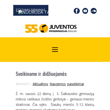
TAMO DIENYNAS
0667 19366
Kodas Juridinių asmenų registre: 190532139
Sveikiname ir didžiuojamės
Aktualijos
Naujienos
pasiekimai
2024-02-07
,
,
Š. m. sausio 22 dieną į S. Šalkauskio gimnaziją
rinkosi raiškaus žodžio gerbėjai – geriausi miesto
skaitovai. Čia vyko Šiaulių miesto 5-12 klasių
mokinių meninio skaitymo konkursas.