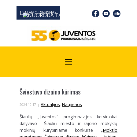
TAMO DIENYNAS
0667 19366
Kodas Juridinių asmenų registre: 190532139
Šviestuvo dizaino kūrimas
Aktualijos
Naujienos
2024-10-17
,
Šiaulių „Juventos“ progimnazijos ketvirtokai
dalyvavo Šiaulių miesto ir rajono mokyklų
mokinių kūrybiniame konkurse „
Mokslo
maratonas: Šviestuvo dizaino kūrimas – idėjos,