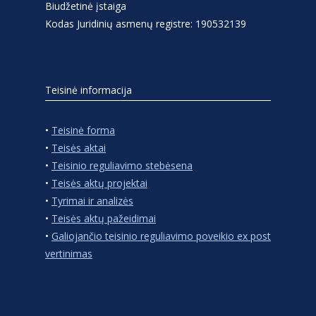
Biudžetinė įstaiga
Kodas Juridinių asmenų registre: 190532139
Teisinė informacija
•
Teisinė forma
•
Teisės aktai
•
Teisinio reguliavimo stebėsena
•
Teisės aktų projektai
•
Tyrimai ir analizės
•
Teisės aktų pažeidimai
•
Galiojančio teisinio reguliavimo poveikio ex post
vertinimas