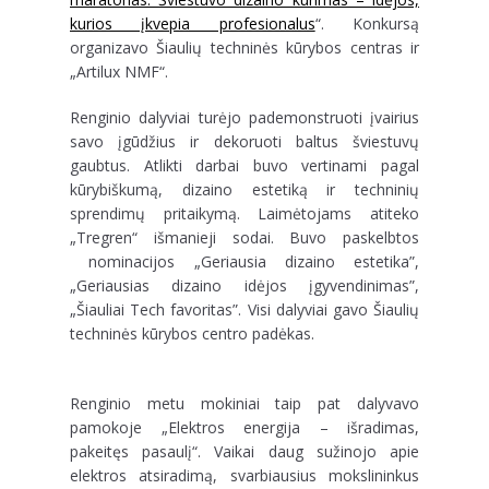
kurios įkvepia profesionalus
“. Konkursą
organizavo Šiaulių techninės kūrybos centras ir
„Artilux NMF“.
Renginio dalyviai turėjo pademonstruoti įvairius
savo įgūdžius ir dekoruoti baltus šviestuvų
gaubtus. Atlikti darbai buvo vertinami pagal
kūrybiškumą, dizaino estetiką ir techninių
sprendimų pritaikymą. Laimėtojams atiteko
„Tregren“ išmanieji sodai. Buvo paskelbtos
nominacijos „Geriausia dizaino estetika”,
„Geriausias dizaino idėjos įgyvendinimas”,
„Šiauliai Tech favoritas”. Visi dalyviai gavo Šiaulių
techninės kūrybos centro padėkas.
Renginio metu mokiniai taip pat dalyvavo
pamokoje „Elektros energija – išradimas,
pakeitęs pasaulį“. Vaikai daug sužinojo apie
elektros atsiradimą, svarbiausius mokslininkus