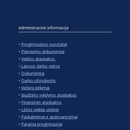
Administracinė informacija
•
Progimnazijos nuostatai
•
Planavimo dokumentai
•
Veiklos ataskaitos
•
Laisvos darbo vietos
•
Dokumentai
•
Darbo užmokestis
•
Viešieji pirkimai
•
Biudžeto vykdymo ataskaitos
•
Finansinės ataskaitos
•
Lėšos veiklai viešinti
•
Paskatinimai ir apdovanojimai
•
Parama progimnazijai