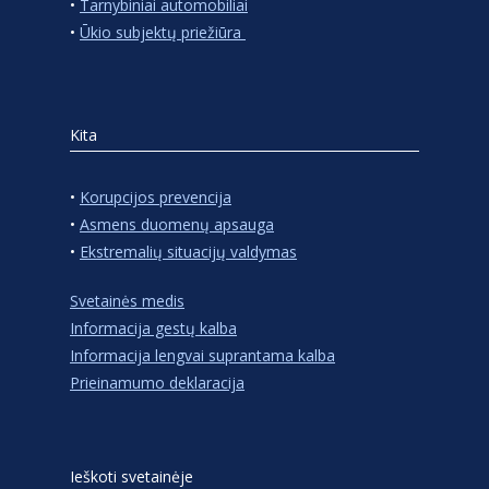
•
Tarnybiniai automobiliai
•
Ūkio subjektų priežiūra
Kita
•
Korupcijos prevencija
•
Asmens duomenų apsauga
•
Ekstremalių situacijų valdymas
Svetainės medis
Informacija gestų kalba
Informacija lengvai suprantama kalba
Prieinamumo deklaracija
Ieškoti svetainėje