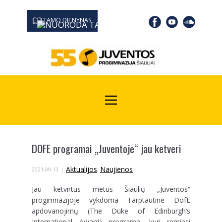
TAMO DIENYNAS
0667 19366
Kodas Juridinių asmenų registre: 190532139
DOFE programai „Juventoje“ jau ketveri
Aktualijos
Naujienos
2021-09-13
,
Jau ketvirtus metus Šiaulių „Juventos“
progimnazijoje vykdoma Tarptautinė DofE
apdovanojimų (The Duke of Edinburgh’s
International Award) programa, kuri remiasi