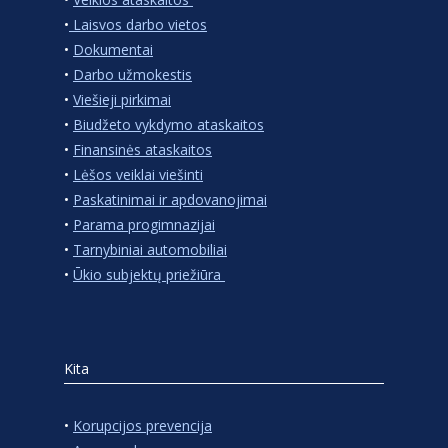
•
Laisvos darbo vietos
•
Dokumentai
•
Darbo užmokestis
•
Viešieji pirkimai
•
Biudžeto vykdymo ataskaitos
•
Finansinės ataskaitos
•
Lėšos veiklai viešinti
•
Paskatinimai ir apdovanojimai
•
Parama progimnazijai
•
Tarnybiniai automobiliai
•
Ūkio subjektų priežiūra
Kita
•
Korupcijos prevencija