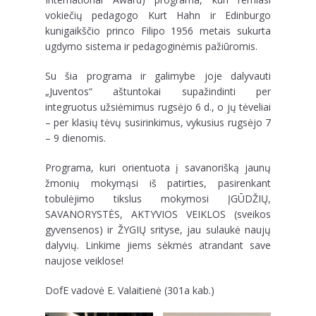
vokiečių pedagogo Kurt Hahn ir Edinburgo
kunigaikščio princo Filipo 1956 metais sukurta
ugdymo sistema ir pedagoginėmis pažiūromis.
Su šia programa ir galimybe joje dalyvauti
„Juventos“ aštuntokai supažindinti per
integruotus užsiėmimus rugsėjo 6 d., o jų tėveliai
– per klasių tėvų susirinkimus, vykusius rugsėjo 7
– 9 dienomis.
Programa, kuri orientuota į savanorišką jaunų
žmonių mokymąsi iš patirties, pasirenkant
tobulėjimo tikslus mokymosi ĮGŪDŽIŲ,
SAVANORYSTĖS, AKTYVIOS VEIKLOS (sveikos
gyvensenos) ir ŽYGIŲ srityse, jau sulaukė naujų
dalyvių. Linkime jiems sėkmės atrandant save
naujose veiklose!
DofE vadovė E. Valaitienė (301a kab.)