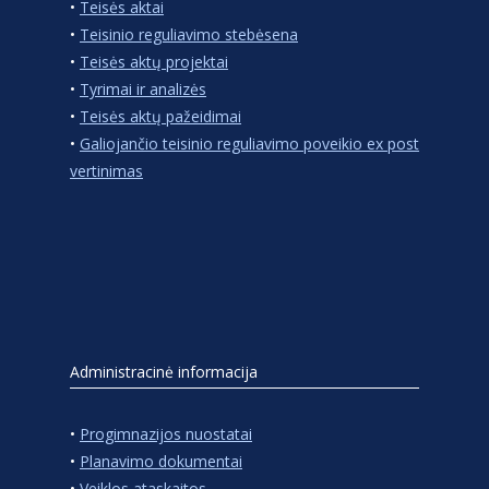
•
Teisės aktai
•
Teisinio reguliavimo stebėsena
•
Teisės aktų projektai
•
Tyrimai ir analizės
•
Teisės aktų pažeidimai
•
Galiojančio teisinio reguliavimo poveikio ex post
vertinimas
Administracinė informacija
•
Progimnazijos nuostatai
•
Planavimo dokumentai
•
Veiklos ataskaitos