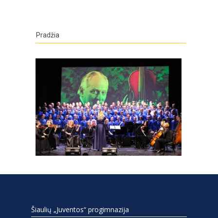
Pradžia
Šiaulių „Juventos“ progimnazija