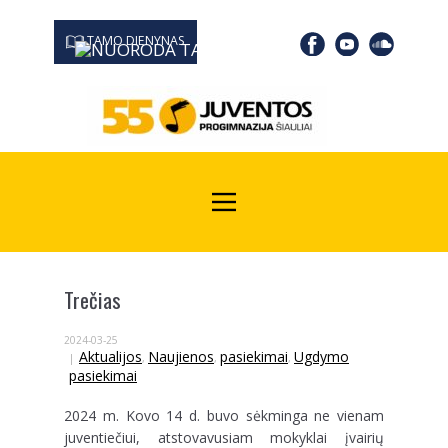
TAMO DIENYNAS
0667 19366
Kodas Juridinių asmenų registre: 190532139
Trečias
2024-03-25
Aktualijos
Naujienos
pasiekimai
Ugdymo
,
,
,
pasiekimai
2024 m. Kovo 14 d. buvo sėkminga ne vienam
juventiečiui, atstovavusiam mokyklai įvairių