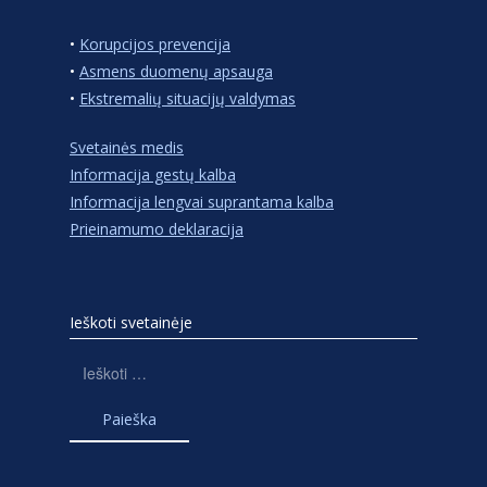
•
Korupcijos prevencija
•
Asmens duomenų apsauga
•
Ekstremalių situacijų valdymas
Svetainės medis
Informacija gestų kalba
Informacija lengvai suprantama kalba
Prieinamumo deklaracija
Ieškoti svetainėje
Ieškoti: