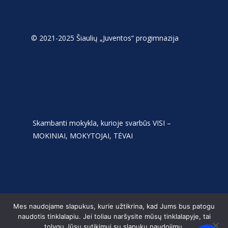
© 2021-2025 Šiaulių „Juventos“ progimnazija
Skambanti mokykla, kurioje svarbūs VISI –
MOKINIAI, MOKYTOJAI, TĖVAI
Mes naudojame slapukus, kurie užtikrina, kad Jums bus patogu
naudotis tinklalapiu. Jei toliau naršysite mūsų tinklalapyje, tai
tolygu Jūsų sutikimui su slapukų naudojimu.