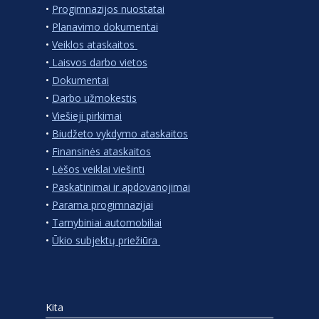
•
Progimnazijos nuostatai
•
Planavimo dokumentai
•
Veiklos ataskaitos
•
Laisvos darbo vietos
•
Dokumentai
•
Darbo užmokestis
•
Viešieji pirkimai
•
Biudžeto vykdymo ataskaitos
•
Finansinės ataskaitos
•
Lėšos veiklai viešinti
•
Paskatinimai ir apdovanojimai
•
Parama progimnazijai
•
Tarnybiniai automobiliai
•
Ūkio subjektų priežiūra
Kita