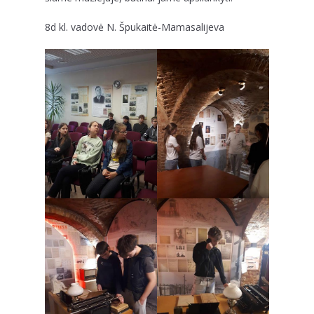
8d kl. vadovė N. Špukaitė-Mamasalijeva