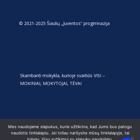
© 2021-2025 Šiaulių „Juventos“ progimnazija
Skambanti mokykla, kurioje svarbūs VISI –
MOKINIAI, MOKYTOJAI, TĖVAI
Mes naudojame slapukus, kurie užtikrina, kad Jums bus patogu
naudotis tinklalapiu. Jei toliau naršysite mūsų tinklalapyje, tai
tolygu Jūsų sutikimui su slapukų naudojimu.