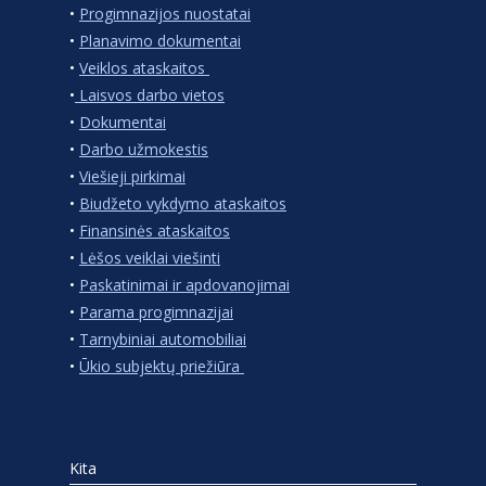
•
Progimnazijos nuostatai
•
Planavimo dokumentai
•
Veiklos ataskaitos
•
Laisvos darbo vietos
•
Dokumentai
•
Darbo užmokestis
•
Viešieji pirkimai
•
Biudžeto vykdymo ataskaitos
•
Finansinės ataskaitos
•
Lėšos veiklai viešinti
•
Paskatinimai ir apdovanojimai
•
Parama progimnazijai
•
Tarnybiniai automobiliai
•
Ūkio subjektų priežiūra
Kita