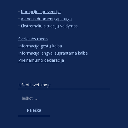
•
Korupcijos prevencija
•
Asmens duomenų apsauga
•
Ekstremalių situacijų valdymas
Svetainės medis
Informacija gestų kalba
Informacija lengvai suprantama kalba
Prieinamumo deklaracija
Ieškoti svetainėje
Ieškoti: