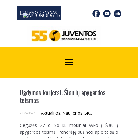
TAMO DIENYNAS
0667 19366
Kodas Juridinių asmenų registre: 190532139
Ugdymas karjerai: Šiaulių apygardos
teismas
Aktualijos
Naujienos
SKU
2025-06-05
,
,
Gegužės 27 d. 8d kl. mokiniai vyko į Šiaulių
apygardos teismą. Panorėję sužinoti apie teisėjo