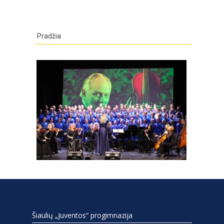
Pradžia
Šiaulių „Juventos“ progimnazija