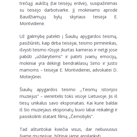
trečiąjį aukštą (tai teisėjų erdvė), susipažinimas
su teisėjo darbotvarke. Jį mokiniams aprodė
Baudžiamųjų bylų skyriaus teisėja E.
Montvidienė.
Už galimybę patekti į Šiaulių apygardos teismą,
pasižiūrėti, kaip dirba teisėjai, teismo pirmininkas,
išvysti teismo rūsyje įkurtas kameras ir netgi jose
pabūti „uždarytiems“ ir patirti įvairių emocijų,
mokiniai yra dėkingi bendraklasių Simo ir Justo
mamoms – teisėjai E. Montvidienei, advokatei D.
Motiejūnei.
Šiaulių apygardos teismo ,,Teismų istorijos
muziejus” – vienintelis toks visoje Lietuvoje. Jis iš
tiesų unikalus savo eksponatais. Kai kurie baldai
iš šio muziejaus eksponatų buvo labai reikalingi ir
pasiskolinti statant filmą „Černobylis“.
Tad aštuntokai kviečia visus, dar nebuvusius
šiame muziejuje, būtinai jame apsilankyti.