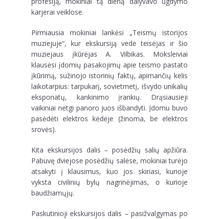
profesiją, mokiniai tą dieną dalyvavo ugdymo
karjerai veiklose.
Pirmiausia mokiniai lankėsi „Teismų istorijos
muziejuje“, kur ekskursiją vedė teisėjas ir šio
muziejaus įkūrėjas A. Vilbikas. Moksleiviai
klausėsi įdomių pasakojimų apie teismo pastato
įkūrimą, sužinojo istorinių faktų, apimančių kelis
laikotarpius: tarpukarį, sovietmetį, išvydo unikalių
eksponatų, kankinimo įrankių. Drąsiausieji
vaikiniai netgi panoro juos išbandyti. Įdomu buvo
pasėdėti elektros kėdėje (žinoma, be elektros
srovės).
Kita ekskursijos dalis – posėdžių salių apžiūra.
Pabuvę dviejose posėdžių salėse, mokiniai turėjo
atsakyti į klausimus, kuo jos skiriasi, kurioje
vyksta civilinių bylų nagrinėjimas, o kurioje
baudžiamųjų.
Paskutinioji ekskursijos dalis – pasižvalgymas po