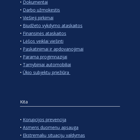
•
Dokumentai
•
Darbo užmokestis
•
Viešieji pirkimai
•
Biudžeto vykdymo ataskaitos
•
Finansinės ataskaitos
•
Lėšos veiklai viešinti
•
Paskatinimai ir apdovanojimai
•
Parama progimnazijai
•
Tarnybiniai automobiliai
•
Ūkio subjektų priežiūra
Kita
•
Korupcijos prevencija
•
Asmens duomenų apsauga
•
Ekstremalių situacijų valdymas