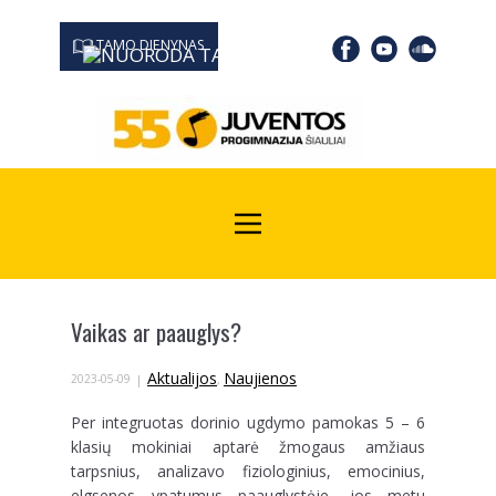
TAMO DIENYNAS
0667 19366
Kodas Juridinių asmenų registre: 190532139
Vaikas ar paauglys?
Aktualijos
Naujienos
2023-05-09
,
Per integruotas dorinio ugdymo pamokas 5 – 6
klasių mokiniai aptarė žmogaus amžiaus
tarpsnius, analizavo fiziologinius, emocinius,
elgsenos ypatumus paauglystėje, jos metu