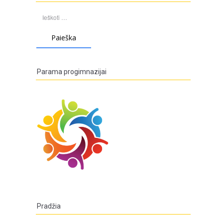
Ieškoti:
Parama progimnazijai
Pradžia