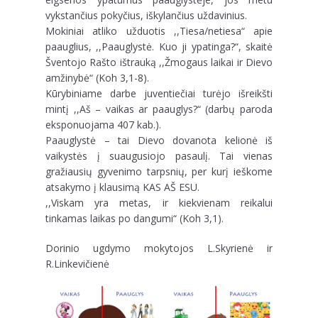
vykstančius pokyčius, iškylančius uždavinius.
Mokiniai atliko užduotis ,,Tiesa/netiesa“ apie
paauglius, ,,Paauglystė. Kuo ji ypatinga?“, skaitė
Šventojo Rašto ištrauką ,,Žmogaus laikai ir Dievo
amžinybė“ (Koh 3,1-8).
Kūrybiniame darbe juventiečiai turėjo išreikšti
mintį ,,Aš – vaikas ar paauglys?“ (darbų paroda
eksponuojama 407 kab.).
Paauglystė – tai Dievo dovanota kelionė iš
vaikystės į suaugusiojo pasaulį. Tai vienas
gražiausių gyvenimo tarpsnių, per kurį ieškome
atsakymo į klausimą KAS AŠ ESU.
,,Viskam yra metas, ir kiekvienam reikalui
tinkamas laikas po dangumi“ (Koh 3,1).
Dorinio ugdymo mokytojos L.Skyrienė ir
R.Linkevičienė