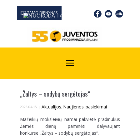
TAMO DIENYNAS
0667 19366
Kodas Juridinių asmenų registre: 190532139
„Žaltys – sodybų sergėtojas“
Aktualijos
Naujienos
pasiekimai
2025-04-15
,
,
Mažeikių moksleivių namai pakvietė pradinukus
Žemės dieną paminėti dalyvaujant
konkurse „Žaltys – sodybų sergėtojas“.