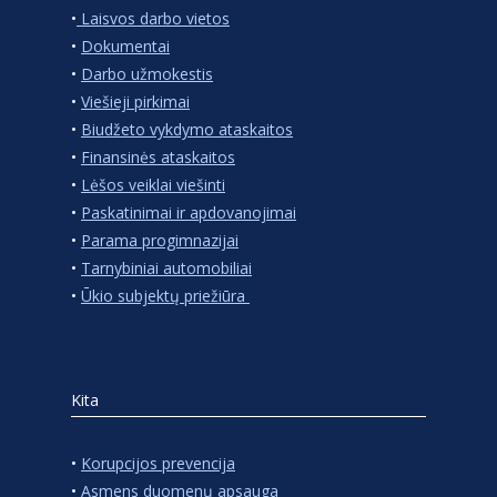
•
Laisvos darbo vietos
•
Dokumentai
•
Darbo užmokestis
•
Viešieji pirkimai
•
Biudžeto vykdymo ataskaitos
•
Finansinės ataskaitos
•
Lėšos veiklai viešinti
•
Paskatinimai ir apdovanojimai
•
Parama progimnazijai
•
Tarnybiniai automobiliai
•
Ūkio subjektų priežiūra
Kita
•
Korupcijos prevencija
•
Asmens duomenų apsauga