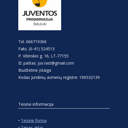
Tel. 066719366
Faks. (0-41) 524513
P. Višinskio g. 16, LT-77155
El. paštas: juv.rast@gmail.com
Biudžetinė įstaiga
Kodas Juridinių asmenų registre: 190532139
Teisinė informacija
•
Teisinė forma
•
Teisės aktai