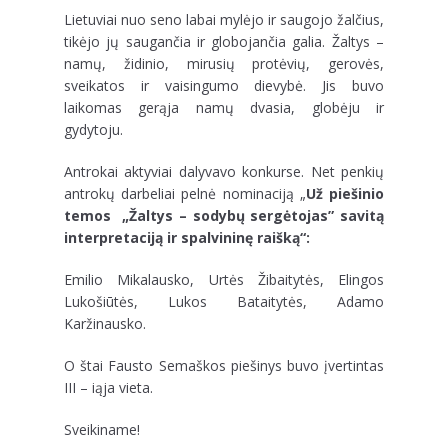
Lietuviai nuo seno labai mylėjo ir saugojo žalčius,
tikėjo jų saugančia ir globojančia galia. Žaltys –
namų, židinio, mirusių protėvių, gerovės,
sveikatos ir vaisingumo dievybė. Jis buvo
laikomas gerąja namų dvasia, globėju ir
gydytoju.
Antrokai aktyviai dalyvavo konkurse. Net penkių
antrokų darbeliai pelnė nominaciją „
Už piešinio
temos „Žaltys – sodybų sergėtojas” savitą
interpretaciją ir spalvininę raišką“:
Emilio Mikalausko, Urtės Žibaitytės, Elingos
Lukošiūtės, Lukos Bataitytės, Adamo
Karžinausko.
O štai Fausto Semaškos piešinys buvo įvertintas
III – iąja vieta.
Sveikiname!