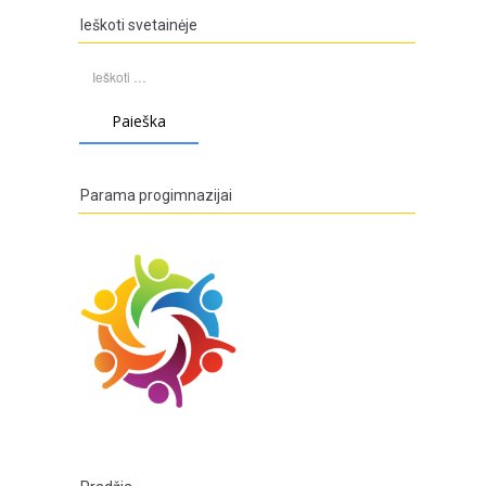
Ieškoti svetainėje
Ieškoti:
Parama progimnazijai