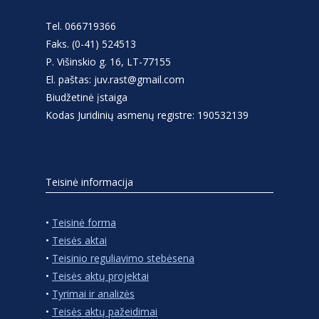
Tel. 066719366
Faks. (0-41) 524513
P. Višinskio g. 16, LT-77155
El. paštas: juv.rast@gmail.com
Biudžetinė įstaiga
Kodas Juridinių asmenų registre: 190532139
Teisinė informacija
•
Teisinė forma
•
Teisės aktai
•
Teisinio reguliavimo stebėsena
•
Teisės aktų projektai
•
Tyrimai ir analizės
•
Teisės aktų pažeidimai