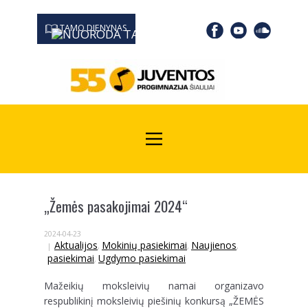
TAMO DIENYNAS
0667 19366
Kodas Juridinių asmenų registre: 190532139
„Žemės pasakojimai 2024“
2024-04-23
Aktualijos
Mokinių pasiekimai
Naujienos
,
,
,
pasiekimai
Ugdymo pasiekimai
,
Mažeikių moksleivių namai organizavo
respublikinį moksleivių piešinių konkursą „ŽEMĖS