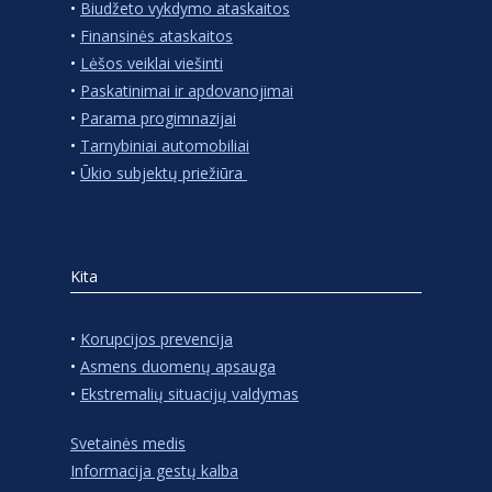
•
Biudžeto vykdymo ataskaitos
•
Finansinės ataskaitos
•
Lėšos veiklai viešinti
•
Paskatinimai ir apdovanojimai
•
Parama progimnazijai
•
Tarnybiniai automobiliai
•
Ūkio subjektų priežiūra
Kita
•
Korupcijos prevencija
•
Asmens duomenų apsauga
•
Ekstremalių situacijų valdymas
Svetainės medis
Informacija gestų kalba