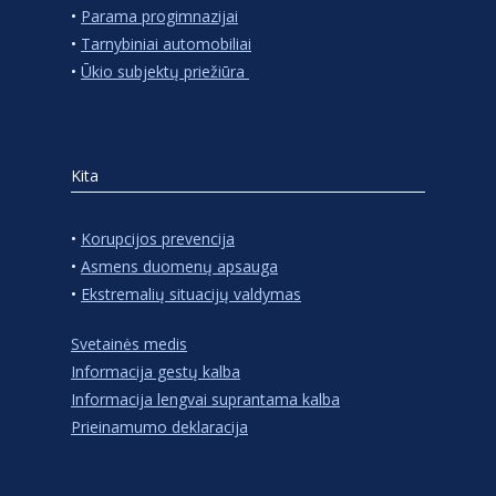
•
Parama progimnazijai
•
Tarnybiniai automobiliai
•
Ūkio subjektų priežiūra
Kita
•
Korupcijos prevencija
•
Asmens duomenų apsauga
•
Ekstremalių situacijų valdymas
Svetainės medis
Informacija gestų kalba
Informacija lengvai suprantama kalba
Prieinamumo deklaracija