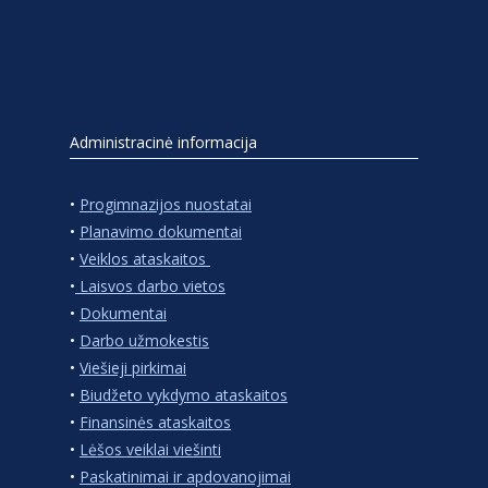
Administracinė informacija
•
Progimnazijos nuostatai
•
Planavimo dokumentai
•
Veiklos ataskaitos
•
Laisvos darbo vietos
•
Dokumentai
•
Darbo užmokestis
•
Viešieji pirkimai
•
Biudžeto vykdymo ataskaitos
•
Finansinės ataskaitos
•
Lėšos veiklai viešinti
•
Paskatinimai ir apdovanojimai