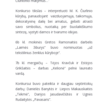
Čiurlionio matymus…”
Konkurso tikslas – interpretuoti M. K. Čiurlinio
kūrybą, panaudojant vaizduojamąja, taikomąja,
dekoratyvinę dailę bei amatus, gebėti atrasti
savo simbolius, nuotaiką per šiuolaikiškumo
sintezę, vystyti darnos ir tvarumo idėjas.
6b kl. mokinės Gretos Ramonaitės darbelis
„Laimės žiburys” buvo nominuotas „už
tekstilinius ženklus kūryboje”.
7b kl. mergaičių – Tėjos Kravčuk ir Estėjos
Grikšaitės – darbas „Kelionė“ pelnė laureato
vardą.
Konkursui buvo pateikta ir daugiau septintokių
darbų: Danielės Banytės ir Liepos Makauskaitės
„Tėkmė”, Darijos Jasudavičiūtės ir Ugnės
Rudaitytės „Pavasaris”.