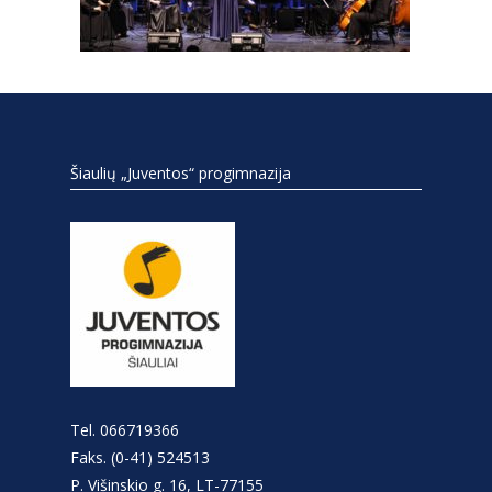
Šiaulių „Juventos“ progimnazija
Tel. 066719366
Faks. (0-41) 524513
P. Višinskio g. 16, LT-77155