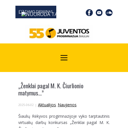
TAMO DIENYNAS
0667 19366
Kodas Juridinių asmenų registre: 190532139
„Ženklai pagal M. K. Čiurlionio
matymus…”
Aktualijos
Naujienos
2025-06-02
,
Šiaulių Rėkyvos progimnazijoje vyko tarptautinis
virtualių darbų konkursas „Ženklai pagal M. K.