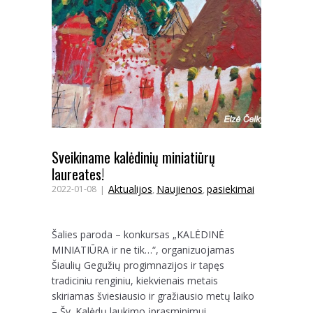
Sveikiname kalėdinių miniatiūrų
laureates!
Aktualijos
Naujienos
pasiekimai
2022-01-08
,
,
Šalies paroda – konkursas „KALĖDINĖ
MINIATIŪRA ir ne tik…“, organizuojamas
Šiaulių Gegužių progimnazijos ir tapęs
tradiciniu renginiu, kiekvienais metais
skiriamas šviesiausio ir gražiausio metų laiko
– Šv. Kalėdų laukimo įprasminimui.