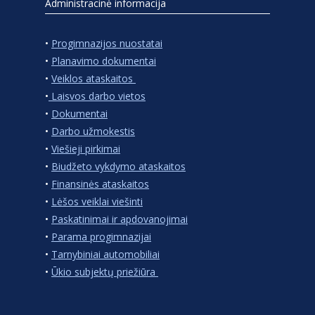
Administracinė informacija
•
Progimnazijos nuostatai
•
Planavimo dokumentai
•
Veiklos ataskaitos
•
Laisvos darbo vietos
•
Dokumentai
•
Darbo užmokestis
•
Viešieji pirkimai
•
Biudžeto vykdymo ataskaitos
•
Finansinės ataskaitos
•
Lėšos veiklai viešinti
•
Paskatinimai ir apdovanojimai
•
Parama progimnazijai
•
Tarnybiniai automobiliai
•
Ūkio subjektų priežiūra