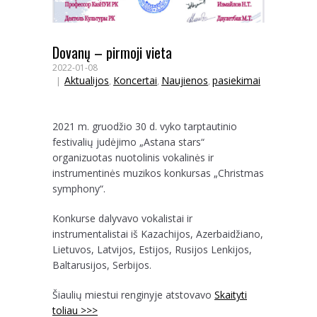
Dovanų – pirmoji vieta
2022-01-08
Aktualijos
Koncertai
Naujienos
pasiekimai
,
,
,
2021 m. gruodžio 30 d. vyko tarptautinio
festivalių judėjimo „Astana stars“
organizuotas nuotolinis vokalinės ir
instrumentinės muzikos konkursas „Christmas
symphony“.
Konkurse dalyvavo vokalistai ir
instrumentalistai iš Kazachijos, Azerbaidžiano,
Lietuvos, Latvijos, Estijos, Rusijos Lenkijos,
Baltarusijos, Serbijos.
Šiaulių miestui renginyje atstovavo
Skaityti
toliau >>>