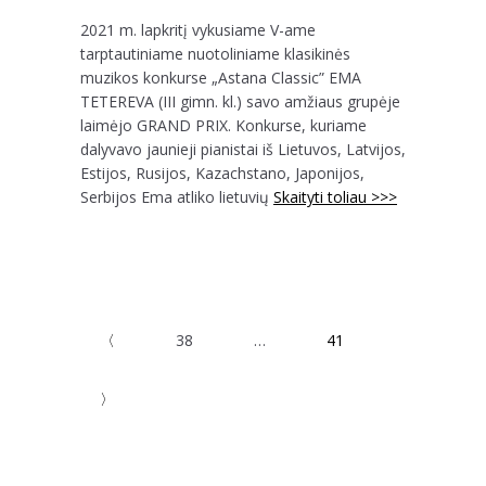
2021 m. lapkritį vykusiame V-ame
tarptautiniame nuotoliniame klasikinės
muzikos konkurse „Astana Classic” EMA
TETEREVA (III gimn. kl.) savo amžiaus grupėje
laimėjo GRAND PRIX. Konkurse, kuriame
dalyvavo jaunieji pianistai iš Lietuvos, Latvijos,
Estijos, Rusijos, Kazachstano, Japonijos,
Serbijos Ema atliko lietuvių
Skaityti toliau >>>
〈
38
…
41
〉