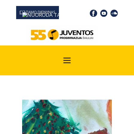
TAMO DIENYNAS
0667 19366
Kodas Juridinių asmenų registre: 190532139