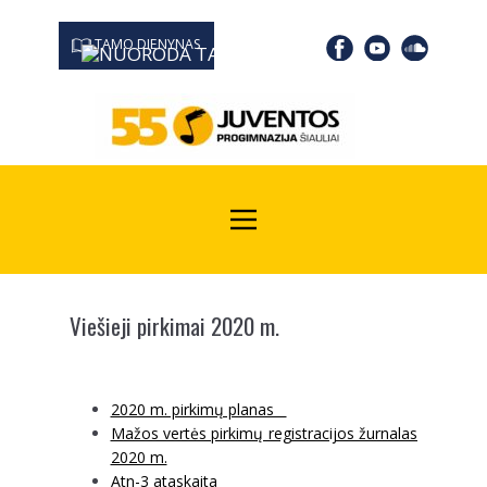
TAMO DIENYNAS
0667 19366
Kodas Juridinių asmenų registre: 190532139
Viešieji pirkimai 2020 m.
2020 m. pirkimų planas
Mažos vertės pirkimų registracijos žurnalas
2020 m.
Atn-3 ataskaita