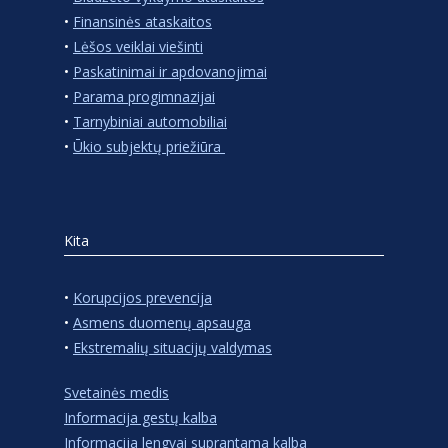
•
Finansinės ataskaitos
•
Lėšos veiklai viešinti
•
Paskatinimai ir apdovanojimai
•
Parama progimnazijai
•
Tarnybiniai automobiliai
•
Ūkio subjektų priežiūra
Kita
•
Korupcijos prevencija
•
Asmens duomenų apsauga
•
Ekstremalių situacijų valdymas
Svetainės medis
Informacija gestų kalba
Informacija lengvai suprantama kalba