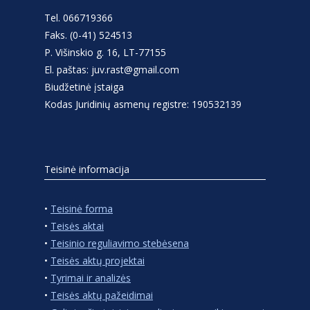
Tel. 066719366
Faks. (0-41) 524513
P. Višinskio g. 16, LT-77155
El. paštas: juv.rast@gmail.com
Biudžetinė įstaiga
Kodas Juridinių asmenų registre: 190532139
Teisinė informacija
•
Teisinė forma
•
Teisės aktai
•
Teisinio reguliavimo stebėsena
•
Teisės aktų projektai
•
Tyrimai ir analizės
•
Teisės aktų pažeidimai