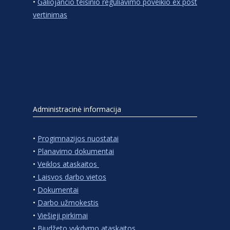
•
Galiojančio teisinio reguliavimo poveikio ex post
vertinimas
Administracinė informacija
•
Progimnazijos nuostatai
•
Planavimo dokumentai
•
Veiklos ataskaitos
•
Laisvos darbo vietos
•
Dokumentai
•
Darbo užmokestis
•
Viešieji pirkimai
•
Biudžeto vykdymo ataskaitos