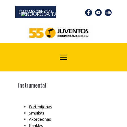
TAMO DIENYNAS
0667 19366
Kodas Juridinių asmenų registre: 190532139
Instrumentai
Fortepijonas
Smuikas
Akordeonas
Kanklės