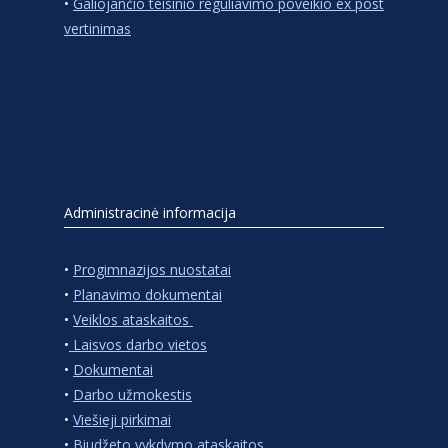
•
Galiojančio teisinio reguliavimo poveikio ex post
vertinimas
Administracinė informacija
•
Progimnazijos nuostatai
•
Planavimo dokumentai
•
Veiklos ataskaitos
•
Laisvos darbo vietos
•
Dokumentai
•
Darbo užmokestis
•
Viešieji pirkimai
•
Biudžeto vykdymo ataskaitos