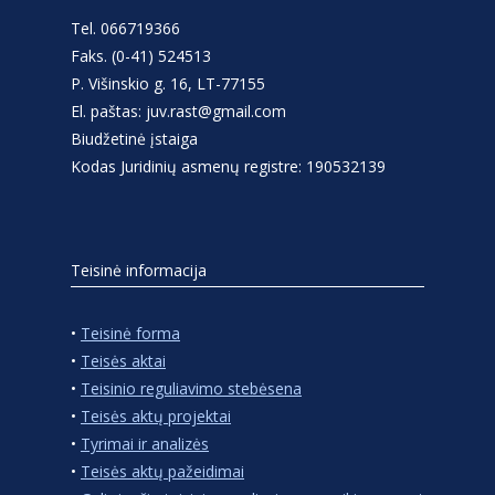
Tel. 066719366
Faks. (0-41) 524513
P. Višinskio g. 16, LT-77155
El. paštas: juv.rast@gmail.com
Biudžetinė įstaiga
Kodas Juridinių asmenų registre: 190532139
Teisinė informacija
•
Teisinė forma
•
Teisės aktai
•
Teisinio reguliavimo stebėsena
•
Teisės aktų projektai
•
Tyrimai ir analizės
•
Teisės aktų pažeidimai