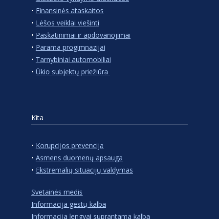
•
Finansinės ataskaitos
•
Lėšos veiklai viešinti
•
Paskatinimai ir apdovanojimai
•
Parama progimnazijai
•
Tarnybiniai automobiliai
•
Ūkio subjektų priežiūra
Kita
•
Korupcijos prevencija
•
Asmens duomenų apsauga
•
Ekstremalių situacijų valdymas
Svetainės medis
Informacija gestų kalba
Informacija lengvai suprantama kalba