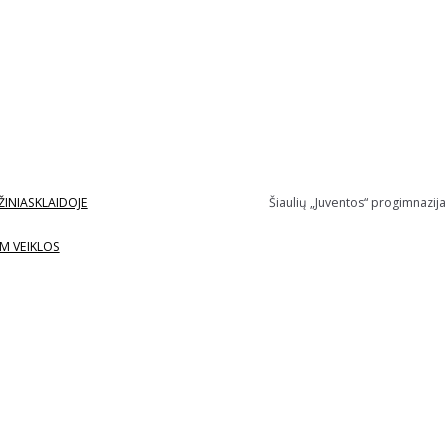
ŽINIASKLAIDOJE
Šiaulių „Juventos“ progimnazija
M VEIKLOS