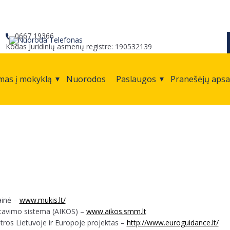
0667 19366
Kodas Juridinių asmenų registre: 190532139
mas į mokyklą
Nuorodos
Paslaugos
Pranešėjų aps
ainė –
www.mukis.lt/
ntavimo sistema (AIKOS) –
www.aikos.smm.lt
tros Lietuvoje ir Europoje projektas –
http://www.euroguidance.lt/