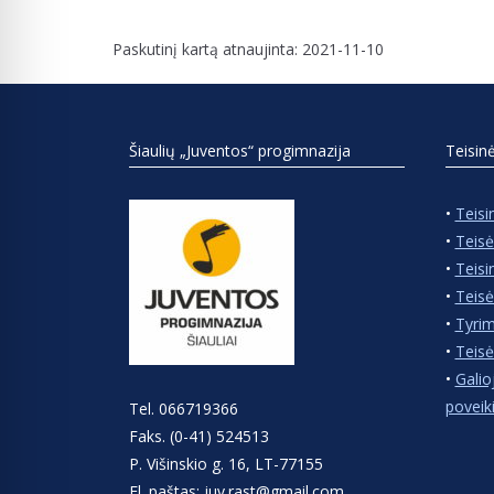
Paskutinį kartą atnaujinta: 2021-11-10
Šiaulių „Juventos“ progimnazija
Teisin
•
Teisi
•
Teisė
•
Teisi
•
Teisė
•
Tyrim
•
Teisė
•
Galio
poveik
Tel. 066719366
Faks. (0-41) 524513
P. Višinskio g. 16, LT-77155
El. paštas: juv.rast@gmail.com