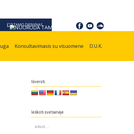
TAMO DIENYNAS
auga
Konsultavimasis su visuomene
D.U.K.
Išversti:
Ieškoti svetainėje
Ieškoti: