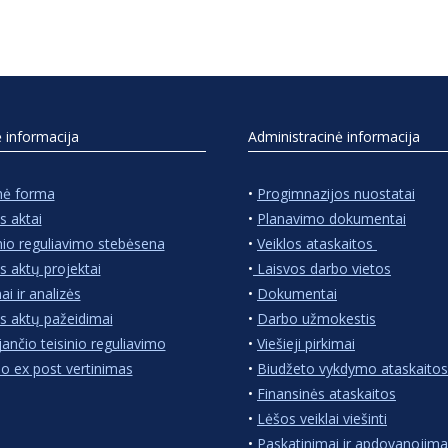
ė informacija
Administracinė informacija
nė forma
•
Progimnazijos nuostatai
s aktai
•
Planavimo dokumentai
nio reguliavimo stebėsena
•
Veiklos ataskaitos
s aktų projektai
•
Laisvos darbo vietos
ai ir analizės
•
Dokumentai
s aktų pažeidimai
•
Darbo užmokestis
jančio teisinio reguliavimo
•
Viešieji pirkimai
io ex post vertinimas
•
Biudžeto vykdymo ataskaitos
•
Finansinės ataskaitos
•
Lėšos veiklai viešinti
•
Paskatinimai ir apdovanojima