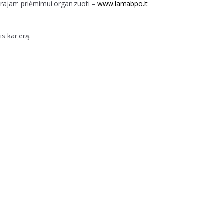
drajam priėmimui organizuoti –
www.lamabpo.lt
s karjerą.