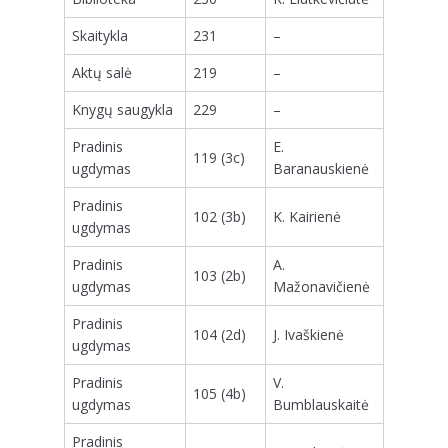
Skaitykla
231
–
Aktų salė
219
–
Knygų saugykla
229
–
Pradinis
E.
119 (3c)
ugdymas
Baranauskienė
Pradinis
102 (3b)
K. Kairienė
ugdymas
Pradinis
A.
103 (2b)
ugdymas
Mažonavičienė
Pradinis
104 (2d)
J. Ivaškienė
ugdymas
Pradinis
V.
105 (4b)
ugdymas
Bumblauskaitė
Pradinis