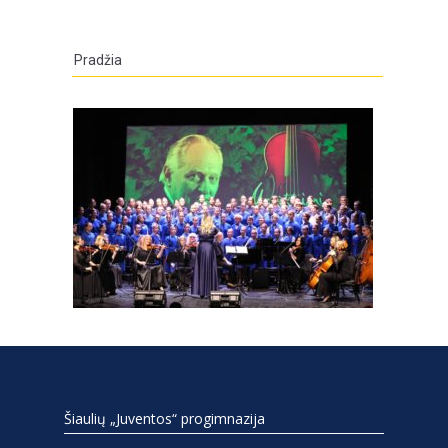
Pradžia
Šiaulių „Juventos“ progimnazija