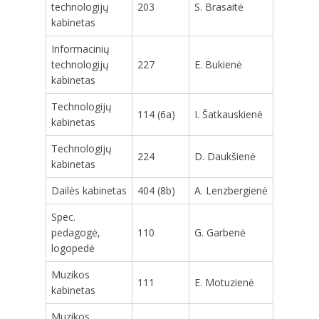
technologijų
203
S. Brasaitė
kabinetas
Informacinių
technologijų
227
E. Bukienė
kabinetas
Technologijų
114 (6a)
I. Šatkauskienė
kabinetas
Technologijų
224
D. Daukšienė
kabinetas
Dailės kabinetas
404 (8b)
A. Lenzbergienė
Spec.
pedagogė,
110
G. Garbenė
logopedė
Muzikos
111
E. Motuzienė
kabinetas
Muzikos