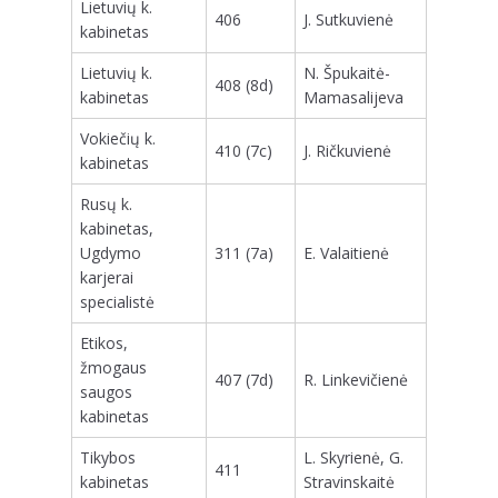
Lietuvių k.
406
J. Sutkuvienė
kabinetas
Lietuvių k.
N. Špukaitė-
408 (8d)
kabinetas
Mamasalijeva
Vokiečių k.
410 (7c)
J. Ričkuvienė
kabinetas
Rusų k.
kabinetas,
Ugdymo
311 (7a)
E. Valaitienė
karjerai
specialistė
Etikos,
žmogaus
407 (7d)
R. Linkevičienė
saugos
kabinetas
Tikybos
L. Skyrienė, G.
411
kabinetas
Stravinskaitė