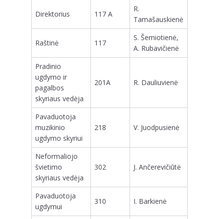
R.
Direktorius
117 A
Tamašauskienė
S. Šemiotienė,
Raštinė
117
A. Rubavičienė
Pradinio
ugdymo ir
201A
R. Dauliuvienė
pagalbos
skyriaus vedėja
Pavaduotoja
muzikinio
218
V. Juodpusienė
ugdymo skyriui
Neformaliojo
švietimo
302
J. Ančerevičiūtė
skyriaus vedėja
Pavaduotoja
310
I. Barkienė
ugdymui