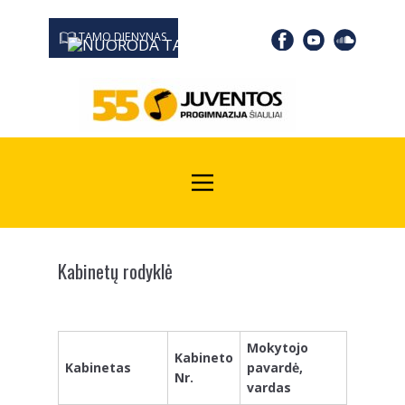
TAMO DIENYNAS
0667 19366
Kodas Juridinių asmenų registre: 190532139
Kabinetų rodyklė
Mokytojo
Kabineto
Kabinetas
pavardė,
Nr.
vardas