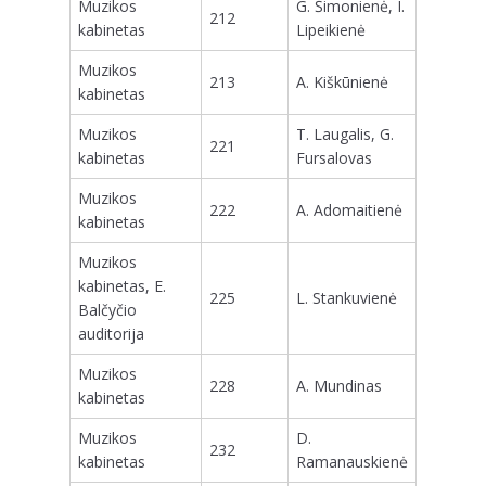
Muzikos
G. Šimonienė, I.
212
kabinetas
Lipeikienė
Muzikos
213
A. Kiškūnienė
kabinetas
Muzikos
T. Laugalis, G.
221
kabinetas
Fursalovas
Muzikos
222
A. Adomaitienė
kabinetas
Muzikos
kabinetas, E.
225
L. Stankuvienė
Balčyčio
auditorija
Muzikos
228
A. Mundinas
kabinetas
Muzikos
D.
232
kabinetas
Ramanauskienė