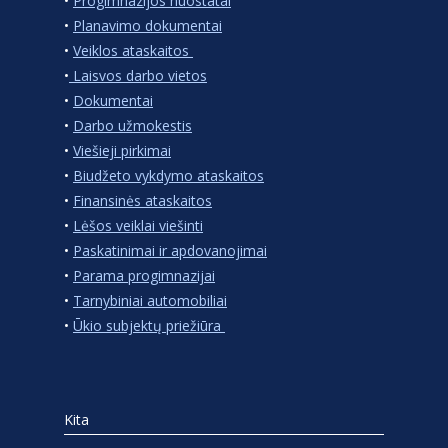
•
Progimnazijos nuostatai
•
Planavimo dokumentai
•
Veiklos ataskaitos
•
Laisvos darbo vietos
•
Dokumentai
•
Darbo užmokestis
•
Viešieji pirkimai
•
Biudžeto vykdymo ataskaitos
•
Finansinės ataskaitos
•
Lėšos veiklai viešinti
•
Paskatinimai ir apdovanojimai
•
Parama progimnazijai
•
Tarnybiniai automobiliai
•
Ūkio subjektų priežiūra
Kita