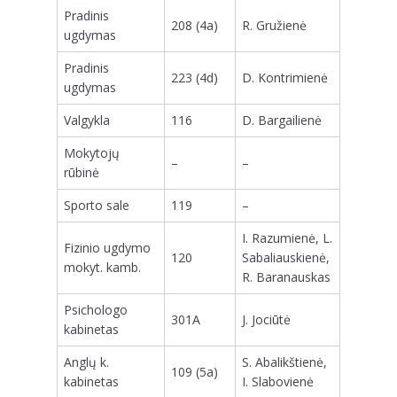
Pradinis
208 (4a)
R. Gružienė
ugdymas
Pradinis
223 (4d)
D. Kontrimienė
ugdymas
Valgykla
116
D. Bargailienė
Mokytojų
–
–
rūbinė
Sporto sale
119
–
I. Razumienė, L.
Fizinio ugdymo
120
Sabaliauskienė,
mokyt. kamb.
R. Baranauskas
Psichologo
301A
J. Jociūtė
kabinetas
Anglų k.
S. Abalikštienė,
109 (5a)
kabinetas
I. Slabovienė