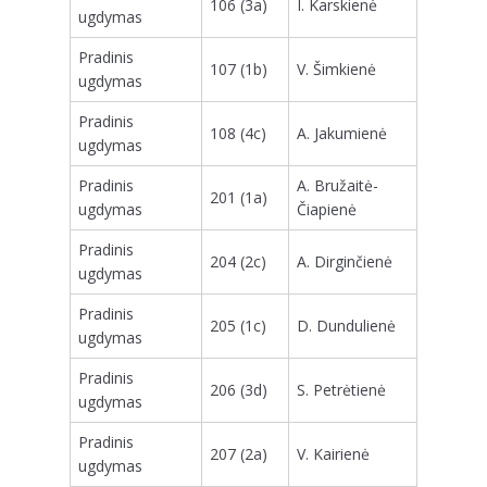
106 (3a)
I. Karskienė
ugdymas
Pradinis
107 (1b)
V. Šimkienė
ugdymas
Pradinis
108 (4c)
A. Jakumienė
ugdymas
Pradinis
A. Bružaitė-
201 (1a)
ugdymas
Čiapienė
Pradinis
204 (2c)
A. Dirginčienė
ugdymas
Pradinis
205 (1c)
D. Dundulienė
ugdymas
Pradinis
206 (3d)
S. Petrėtienė
ugdymas
Pradinis
207 (2a)
V. Kairienė
ugdymas