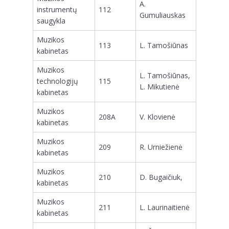
A.
instrumentų
112
Gumuliauskas
saugykla
Muzikos
113
L. Tamošiūnas
kabinetas
Muzikos
L. Tamošiūnas,
technologijų
115
L. Mikutienė
kabinetas
Muzikos
208A
V. Klovienė
kabinetas
Muzikos
209
R. Urniežienė
kabinetas
Muzikos
210
D. Bugaičiuk,
kabinetas
Muzikos
211
L. Laurinaitienė
kabinetas