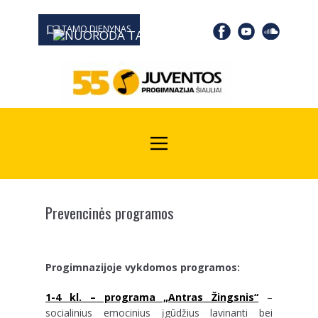
TAMO DIENYNAS
0667 19366
Kodas Juridinių asmenų registre: 190532139
Prevencinės programos
Progimnazijoje vykdomos programos:
1-4 kl. – programa „Antras Žingsnis“
–
socialinius emocinius įgūdžius lavinanti bei