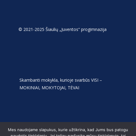
© 2021-2025 Šiaulių „Juventos“ progimnazija
Skambanti mokykla, kurioje svarbūs VISI –
MOKINIAI, MOKYTOJAI, TĖVAI
Mes naudojame slapukus, kurie užtikrina, kad Jums bus patogu
naudotis tinklalapiu. Jei toliau naršysite mūsų tinklalapyje, tai