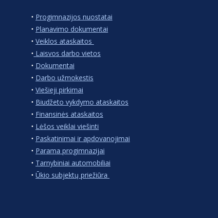
•
Progimnazijos nuostatai
•
Planavimo dokumentai
•
Veiklos ataskaitos
•
Laisvos darbo vietos
•
Dokumentai
•
Darbo užmokestis
•
Viešieji pirkimai
•
Biudžeto vykdymo ataskaitos
•
Finansinės ataskaitos
•
Lėšos veiklai viešinti
•
Paskatinimai ir apdovanojimai
•
Parama progimnazijai
•
Tarnybiniai automobiliai
•
Ūkio subjektų priežiūra