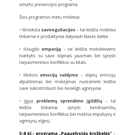
smurto prevencijos programa.
Šios programos metu mokiniai:
• Išmoksta
savireguliacijos
– tai leidžia mokiniui
tinkamai ir produktyviai dalyvauti klasės darbe.
• Išsiugdo
empatiją
– tai leidžia moksleiviams
tvarkytis su savo stipriais jausmais bei spręsti
tarpasmeninius konfliktus su kitais.
• Mokosi
emocijų valdymo
– stiprių emocijų
atpažinimas bei mokėjimas nusiraminti leidžia
save sukontroliuoti bei nesielgti agresyviai.
• Įgyja
problemų sprendimo įgūdžių
– tai
leidžia tinkamai spręsti bendraamžių
tarpasmeninius konfliktus bei mažina impulsyvų ir
agresyvų elgesį.
5-8 kl.- programa „Paauglystės kryžkelės“
–