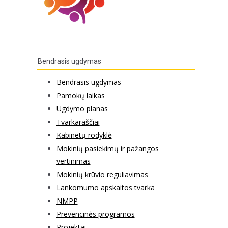
Bendrasis ugdymas
Bendrasis ugdymas
Pamokų laikas
Ugdymo planas
Tvarkaraščiai
Kabinetų rodyklė
Mokinių pasiekimų ir pažangos
vertinimas
Mokinių krūvio reguliavimas
Lankomumo apskaitos tvarka
NMPP
Prevencinės programos
Projektai