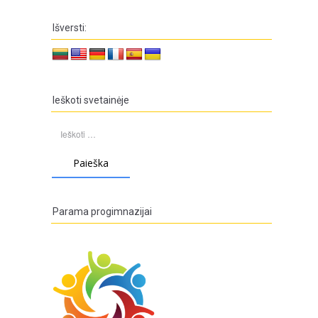
Išversti:
Ieškoti svetainėje
Ieškoti:
Parama progimnazijai