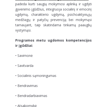
padeda kurti saugią mokymosi aplinką ir ugdyti
gyvenimo įgūdžius, integruoja socialinį ir emocinį
ugdymą, charakterio ugdymą, psichoaktyviųjų
medžiagų ir patyčių prevenciją bei mokymąsi
tarnaujant, taip skatindama tinkamą paauglių
vystymąsi.
Programos metu ugdomos kompetencijos
ir įgūdžiai:
• Savimonė
• Savitvarda
• Socialinis sąmoningumas
• Bendravimas
• Bendradarbiavimas
• Atsakomybė