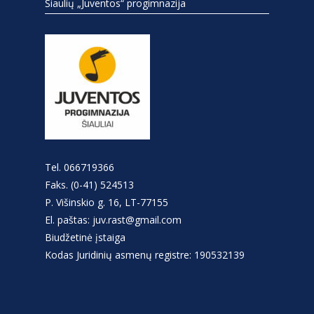
Šiaulių „Juventos“ progimnazija
Tel. 066719366
Faks. (0-41) 524513
P. Višinskio g. 16, LT-77155
El. paštas: juv.rast@gmail.com
Biudžetinė įstaiga
Kodas Juridinių asmenų registre: 190532139