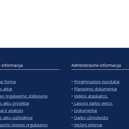
ė informacija
Administracinė informacija
nė forma
•
Progimnazijos nuostatai
s aktai
•
Planavimo dokumentai
nio reguliavimo stebėsena
•
Veiklos ataskaitos
s aktų projektai
•
Laisvos darbo vietos
ai ir analizės
•
Dokumentai
s aktų pažeidimai
•
Darbo užmokestis
jančio teisinio reguliavimo
•
Viešieji pirkimai