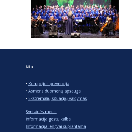
Kita
•
Korupcijos prevencija
•
Asmens duomenų apsauga
•
Ekstremalių situacijų valdymas
Svetainės medis
Informacija gestų kalba
Informacija lengvai suprantama