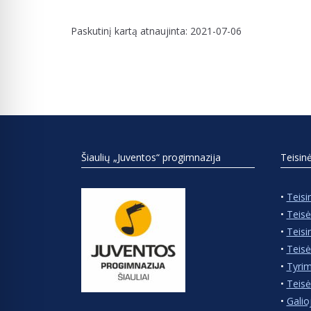
Paskutinį kartą atnaujinta: 2021-07-06
Šiaulių „Juventos“ progimnazija
Teisin
•
Teisi
•
Teisė
•
Teisi
•
Teisė
•
Tyrim
•
Teisė
•
Galio