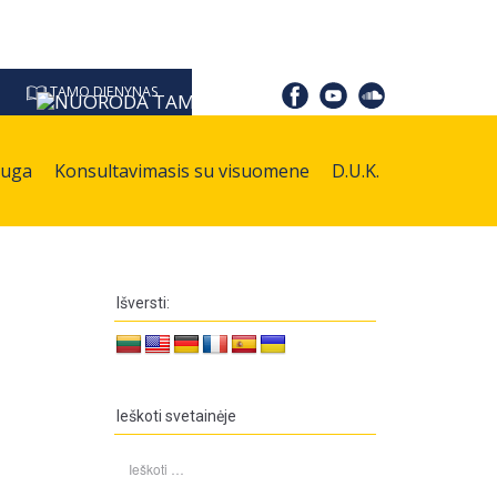
TAMO DIENYNAS
auga
Konsultavimasis su visuomene
D.U.K.
Išversti:
Ieškoti svetainėje
Ieškoti: