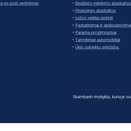
io ex post vertinimas
•
Biudžeto vykdymo ataskaitos
•
Finansinės ataskaitos
•
Lėšos veiklai viešinti
•
Paskatinimai ir apdovanojima
•
Parama progimnazijai
•
Tarnybiniai automobiliai
•
Ūkio subjektų priežiūra
Skambanti mokykla, kurioje s