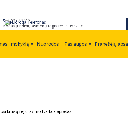
0667 19366
Kodas Juridinių asmenų registre: 190532139
mas į mokyklą
Nuorodos
Paslaugos
Pranešėjų aps
osi krūvių reguliavimo tvarkos aprašas