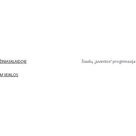
ŽINIASKLAIDOJE
Šiaulių „Juventos“ progimnazija
M VEIKLOS