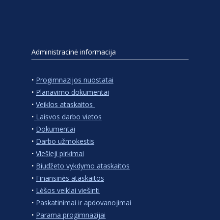
Administracinė informacija
•
Progimnazijos nuostatai
•
Planavimo dokumentai
•
Veiklos ataskaitos
•
Laisvos darbo vietos
•
Dokumentai
•
Darbo užmokestis
•
Viešieji pirkimai
•
Biudžeto vykdymo ataskaitos
•
Finansinės ataskaitos
•
Lėšos veiklai viešinti
•
Paskatinimai ir apdovanojimai
•
Parama progimnazijai