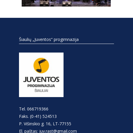
Šiaulių „Juventos“ progimnazija
Tel. 066719366
Faks. (0-41) 524513
P. Višinskio g. 16, LT-77155
El. paštas: juv.rast@gmail.com