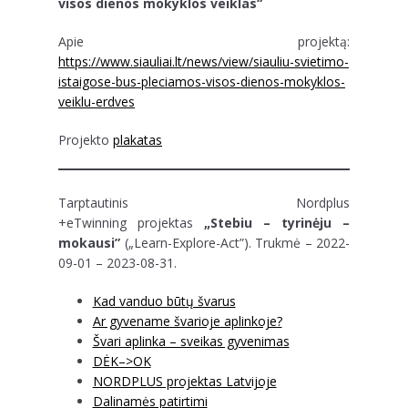
visos dienos mokyklos veiklas“
Apie projektą:
https://www.siauliai.lt/news/view/siauliu-svietimo-
istaigose-bus-pleciamos-visos-dienos-mokyklos-
veiklu-erdves
Projekto
plakatas
Tarptautinis Nordplus
+eTwinning projektas
„Stebiu – tyrinėju –
mokausi”
(„Learn-Explore-Act”). Trukmė – 2022-
09-01 – 2023-08-31.
Kad vanduo būtų švarus
Ar gyvename švarioje aplinkoje?
Švari aplinka – sveikas gyvenimas
DĖK–>OK
NORDPLUS projektas Latvijoje
Dalinamės patirtimi