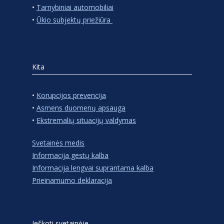
•
Tarnybiniai automobiliai
•
Ūkio subjektų priežiūra
Kita
•
Korupcijos prevencija
•
Asmens duomenų apsauga
•
Ekstremalių situacijų valdymas
Svetainės medis
Informacija gestų kalba
Informacija lengvai suprantama kalba
Prieinamumo deklaracija
Ieškoti svetainėje