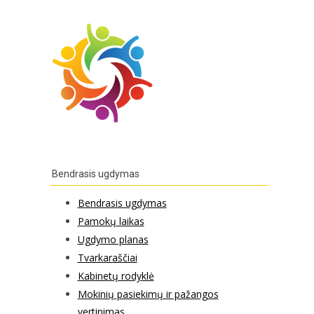
Bendrasis ugdymas
Bendrasis ugdymas
Pamokų laikas
Ugdymo planas
Tvarkaraščiai
Kabinetų rodyklė
Mokinių pasiekimų ir pažangos
vertinimas