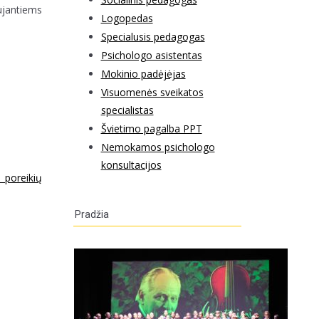
ujantiems
Logopedas
Specialusis pedagogas
Psichologo asistentas
Mokinio padėjėjas
Visuomenės sveikatos
specialistas
Švietimo pagalba PPT
Nemokamos psichologo
konsultacijos
 poreikių
Pradžia