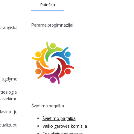
Parama progimnazijai
draugišką
mą ugdymo
tiesiogiai
pasiekimo
Švietimo pagalba
lavina jų
Švietimo pagalba
ualizuoti
Vaiko gerovės komisija
Socialinis pedagogas