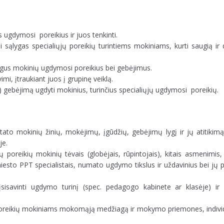
s ugdymosi poreikius ir juos tenkinti.
sąlygas specialiųjų poreikių turintiems mokiniams, kurti saugią ir 
ingus mokinių ugdymosi poreikius bei gebėjimus.
imi, įtraukiant juos į grupinę veiklą.
ų) gebėjimą ugdyti mokinius, turinčius specialiųjų ugdymosi poreikių.
tato mokinių žinių, mokėjimų, įgūdžių, gebėjimų lygį ir jų atitiki
je.
 poreikių mokinių tėvais (globėjais, rūpintojais), kitais asmenimis, 
iesto PPT specialistais, numato ugdymo tikslus ir uždavinius bei jų 
sisavinti ugdymo turinį (spec. pedagogo kabinete ar klasėje) ir 
 poreikių mokiniams mokomąją medžiagą ir mokymo priemones, individ