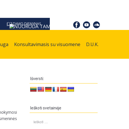
TAMO DIENYNAS
auga
Konsultavimasis su visuomene
D.U.K.
Išversti:
Ieškoti svetainėje
 mokymosi
asmeninės
Ieškoti: