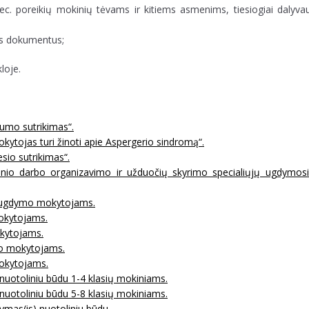
. poreikių mokinių tėvams ir kitiems asmenims, tiesiogiai dalyva
tus dokumentus;
loje.
umo sutrikimas“.
ytojas turi žinoti apie Aspergerio sindromą“.
io sutrikimas“.
io darbo organizavimo ir užduočių skyrimo specialiųjų ugdymosi
 ugdymo mokytojams.
mokytojams.
kytojams.
mo mokytojams.
mokytojams.
uotoliniu būdu 1-4 klasių mokiniams.
uotoliniu būdu 5-8 klasių mokiniams.
mas(is) nuotoliniu būdu.