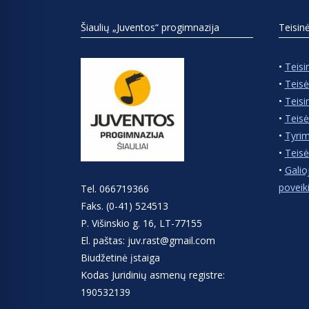
Šiaulių „Juventos“ progimnazija
Teisin
•
Teisi
•
Teisė
•
Teisi
•
Teisė
•
Tyrim
•
Teisė
•
Galio
poveik
Tel. 066719366
Faks. (0-41) 524513
P. Višinskio g. 16, LT-77155
El. paštas: juv.rast@gmail.com
Biudžetinė įstaiga
Kodas Juridinių asmenų registre:
190532139