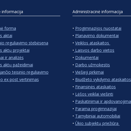
ė informacija
Administracinė informacija
nė forma
•
Progimnazijos nuostatai
s aktai
•
Planavimo dokumentai
nio reguliavimo stebėsena
•
Veiklos ataskaitos
s aktų projektai
•
Laisvos darbo vietos
ai ir analizės
•
Dokumentai
s aktų pažeidimai
•
Darbo užmokestis
jančio teisinio reguliavimo
•
Viešieji pirkimai
io ex post vertinimas
•
Biudžeto vykdymo ataskaitos
•
Finansinės ataskaitos
•
Lėšos veiklai viešinti
•
Paskatinimai ir apdovanojima
•
Parama progimnazijai
•
Tarnybiniai automobiliai
•
Ūkio subjektų priežiūra