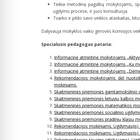
Teikia metodinę pagalbą mokytojams, spec
ugdymo procese, ir juos konsultuoja.
Tvarko ir pildo savo veiklos ataskaitas, ki
Dalyvauja mokyklos vaiko gerovės komisijos veik
Specialusis pedagogas pataria:
Informacinė atmintinė mokytojams „Aktyv
Informacinė atmintinė mokytojams „Ką mok
Informacinė atmintinė mokytojams „Dėmes
Rekomendacijos mokytojams dėl nuotolin
mokiniams.
Skaitmeninės priemonės gamtamokslinio
Skaitmeninės priemonės lietuvių kalbos 
Skaitmeninės priemonės matematikos mo
Skaitmeninės priemonės socialinio ugdy
Skaitmeninės priemonės pradinių klasių 
Rekomendacijos mokiniams. Ugdymas(is) n
Rekomendacijos mokiniams. Ugdymas(is) n
Rekomendacijos tėvams (globėjams). Ugdy