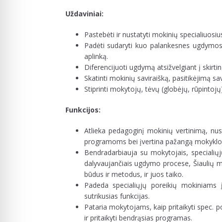
Uždaviniai:
Pastebėti ir nustatyti mokinių specialiuosiu
Padėti sudaryti kuo palankesnes ugdymosi 
aplinką.
Diferencijuoti ugdymą atsižvelgiant į skirt
Skatinti mokinių saviraišką, pasitikėjimą sav
Stiprinti mokytojų, tėvų (globėjų, rūpintoj
Funkcijos:
Atlieka pedagoginį mokinių vertinimą, nus
programoms bei įvertina pažangą mokyklo
Bendradarbiauja su mokytojais, specialiųjų
dalyvaujančiais ugdymo procese, Šiaulių m
būdus ir metodus, ir juos taiko.
Padeda specialiųjų poreikių mokiniams į
sutrikusias funkcijas.
Pataria mokytojams, kaip pritaikyti spec.
ir pritaikyti bendrąsias programas.