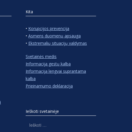
Kita
•
Korupcijos prevencija
•
Asmens duomenų apsauga
•
Ekstremalių situacijų valdymas
Svetainės medis
Informacija gestų kalba
Informacija lengvai suprantama
kalba
Prieinamumo deklaracija
i
Ieškoti svetainėje
Ieškoti: