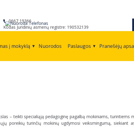
0667 19366
Kodas Juridinių asmenų registre: 190532139
mas į mokyklą
Nuorodos
Paslaugos
Pranešėjų aps
kslas – teikti specialiąją pedagoginę pagalbą mokiniams, turintiems
aliųjų poreikių turinčių mokinių ugdymosi veiksmingumą, siekiant 