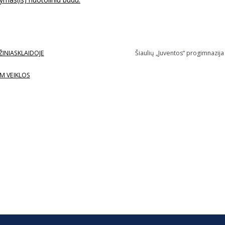
ŽINIASKLAIDOJE
Šiaulių „Juventos“ progimnazija
M VEIKLOS